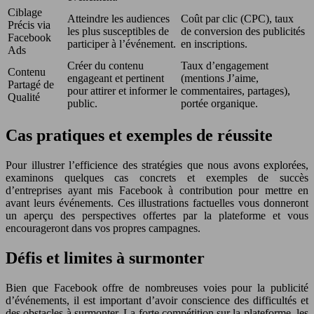
Ciblage
Atteindre les audiences
Coût par clic (CPC), taux
Précis via
les plus susceptibles de
de conversion des publicités
Facebook
participer à l’événement.
en inscriptions.
Ads
Créer du contenu
Taux d’engagement
Contenu
engageant et pertinent
(mentions J’aime,
Partagé de
pour attirer et informer le
commentaires, partages),
Qualité
public.
portée organique.
Cas pratiques et exemples de réussite
Pour illustrer l’efficience des stratégies que nous avons explorées,
examinons quelques cas concrets et exemples de succès
d’entreprises ayant mis Facebook à contribution pour mettre en
avant leurs événements. Ces illustrations factuelles vous donneront
un aperçu des perspectives offertes par la plateforme et vous
encourageront dans vos propres campagnes.
Défis et limites à surmonter
Bien que Facebook offre de nombreuses voies pour la publicité
d’événements, il est important d’avoir conscience des difficultés et
des obstacles à surmonter. La forte compétition sur la plateforme, les