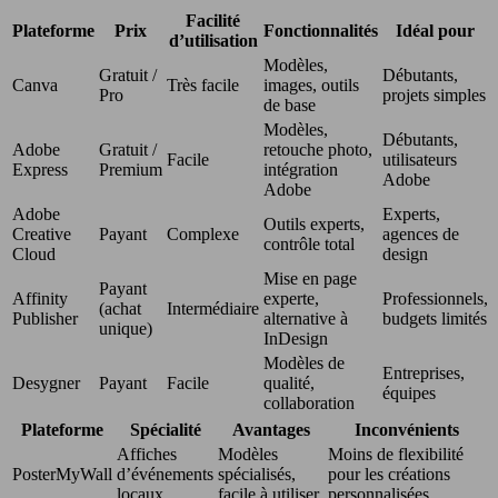
Facilité
Plateforme
Prix
Fonctionnalités
Idéal pour
d’utilisation
Modèles,
Gratuit /
Débutants,
Canva
Très facile
images, outils
Pro
projets simples
de base
Modèles,
Débutants,
Adobe
Gratuit /
retouche photo,
Facile
utilisateurs
Express
Premium
intégration
Adobe
Adobe
Adobe
Experts,
Outils experts,
Creative
Payant
Complexe
agences de
contrôle total
Cloud
design
Mise en page
Payant
Affinity
experte,
Professionnels,
(achat
Intermédiaire
Publisher
alternative à
budgets limités
unique)
InDesign
Modèles de
Entreprises,
Desygner
Payant
Facile
qualité,
équipes
collaboration
Plateforme
Spécialité
Avantages
Inconvénients
Affiches
Modèles
Moins de flexibilité
PosterMyWall
d’événements
spécialisés,
pour les créations
locaux
facile à utiliser
personnalisées