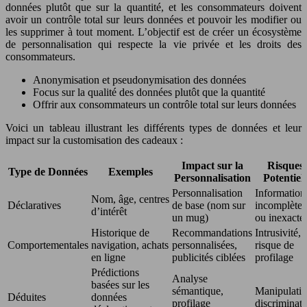
données plutôt que sur la quantité, et les consommateurs doivent
avoir un contrôle total sur leurs données et pouvoir les modifier ou
les supprimer à tout moment. L’objectif est de créer un écosystème
de personnalisation qui respecte la vie privée et les droits des
consommateurs.
Anonymisation et pseudonymisation des données
Focus sur la qualité des données plutôt que la quantité
Offrir aux consommateurs un contrôle total sur leurs données
Voici un tableau illustrant les différents types de données et leur
impact sur la customisation des cadeaux :
Impact sur la
Risques
Type de Données
Exemples
Personnalisation
Potentiel
Personnalisation
Information
Nom, âge, centres
Déclaratives
de base (nom sur
incomplètes
d’intérêt
un mug)
ou inexacte
Historique de
Recommandations
Intrusivité,
Comportementales
navigation, achats
personnalisées,
risque de
en ligne
publicités ciblées
profilage
Prédictions
Analyse
basées sur les
sémantique,
Manipulatio
Déduites
données
profilage
discriminat