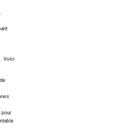
,
sant
. Voici
 de
cônes
 pour
ntable.