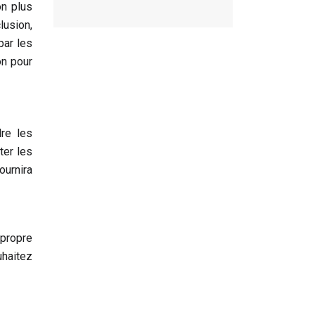
on plus
lusion,
par les
on pour
re les
ter les
ournira
 propre
uhaitez