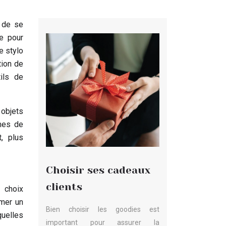
 de se
ue pour
e stylo
tion de
ils de
objets
mmes de
t, plus
Choisir ses cadeaux
clients
 choix
rmer un
Bien choisir les goodies est
quelles
important pour assurer la