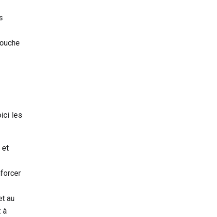
s
touche
ici les
 et
nforcer
t au
 à