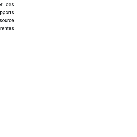
er des
pports
source
érentes