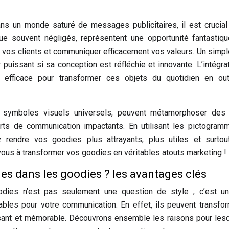
s un monde saturé de messages publicitaires, il est crucial
ue souvent négligés, représentent une opportunité fantastiq
er vos clients et communiquer efficacement vos valeurs. Un simpl
uissant si sa conception est réfléchie et innovante. L’intégra
 efficace pour transformer ces objets du quotidien en out
symboles visuels universels, peuvent métamorphoser des 
orts de communication impactants. En utilisant les pictogra
 rendre vos goodies plus attrayants, plus utiles et surtou
ous à transformer vos goodies en véritables atouts marketing !
es dans les goodies ? les avantages clés
dies n’est pas seulement une question de style ; c’est un
ables pour votre communication. En effet, ils peuvent transfo
ssant et mémorable. Découvrons ensemble les raisons pour les