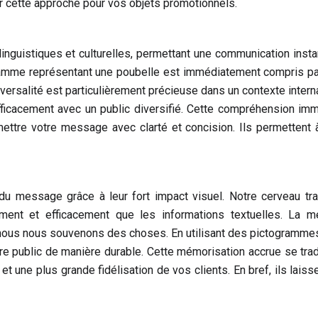
 cette approche pour vos objets promotionnels.
e
inguistiques et culturelles, permettant une communication inst
gramme représentant une poubelle est immédiatement compris pa
iversalité est particulièrement précieuse dans un contexte interna
fficacement avec un public diversifié. Cette compréhension im
mettre votre message avec clarté et concision. Ils permettent 
du message grâce à leur fort impact visuel. Notre cerveau tra
ement et efficacement que les informations textuelles. La m
nt nous nous souvenons des choses. En utilisant des pictogramme
 public de manière durable. Cette mémorisation accrue se trad
 une plus grande fidélisation de vos clients. En bref, ils laiss