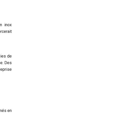
n inox
rcerait
vies de
ue. Des
reprise
imés en