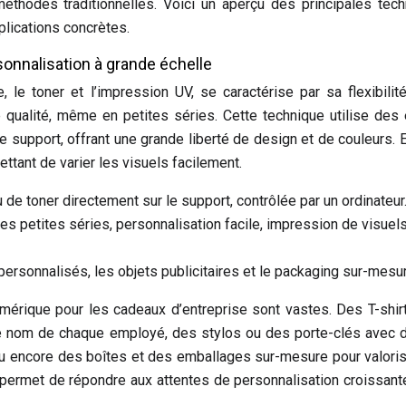
éthodes traditionnelles. Voici un aperçu des principales tec
plications concrètes.
rsonnalisation à grande échelle
e, le toner et l’impression UV, se caractérise par sa flexibilit
 qualité, même en petites séries. Cette technique utilise des
e support, offrant une grande liberté de design et de couleurs. E
ttant de varier les visuels facilement.
de toner directement sur le support, contrôlée par un ordinateur
les petites séries, personnalisation facile, impression de visuel
 personnalisés, les objets publicitaires et le packaging sur-mesu
mérique pour les cadeaux d’entreprise sont vastes. Des T-shir
e nom de chaque employé, des stylos ou des porte-clés avec
ou encore des boîtes et des emballages sur-mesure pour valori
ité permet de répondre aux attentes de personnalisation croissan