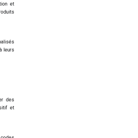
tion et
roduits
nalisés
à leurs
er des
itif et
s codes