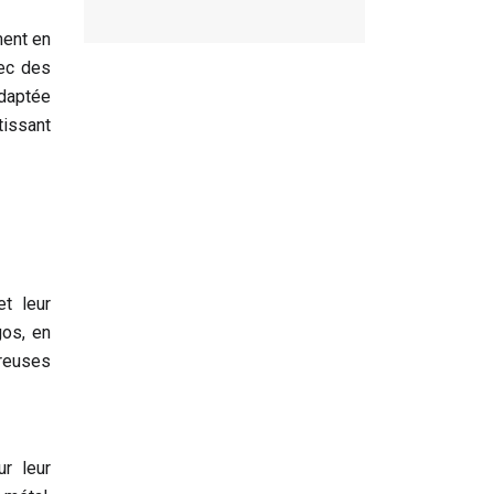
ment en
vec des
adaptée
tissant
et leur
os, en
reuses
r leur