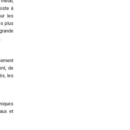
 métal,
siste à
sur les
es plus
 grande
.
sement
ent, de
és, les
niques
aux et