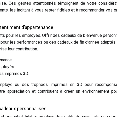
rise. Ces gestes attentionnés témoignent de votre considéra
ients, les incitant à vous rester fidèles et à recommander vos p
t sentiment d’appartenance
nts pour les employés. Offrir des cadeaux de bienvenue person
 pour les performances ou des cadeaux de fin d’année adaptés 
ise leur contribution.
enance.
mployés.
es imprimés 3D.
employé ou des trophées imprimés en 3D pour récompens
re appréciation et contribuent à créer un environnement pos
s cadeaux personnalisés
t essentiel. Mettre en place des outils de suivi, tels que de