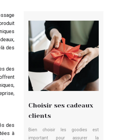
message
produit
niques
adeaux,
elà des
ses des
offrent
niques,
eprise,
Choisir ses cadeaux
clients
iés des
Bien choisir les goodies est
ptées à
important pour assurer la