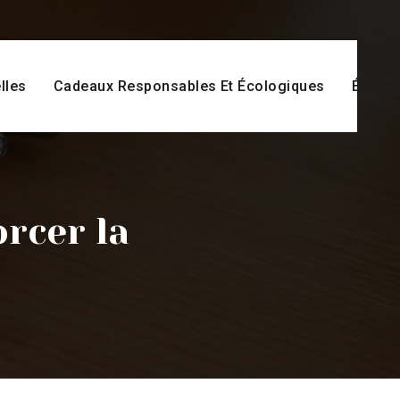
lles
Cadeaux Responsables Et Écologiques
Événem
rcer la