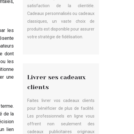
ntales,
satisfaction de la clientèle.
Cadeaux personnalisés ou cadeaux
classiques, un vaste choix de
produits est disponible pour assurer
par les
votre stratégie de fidélisation.
résente
mateurs
re dont
 ou les
itionne
Livrer ses cadeaux
er une
clients
Faites livrer vos cadeaux clients
 terme.
pour bénéficier de plus de facilité.
é de la
Les professionnels en ligne vous
écision
offrent non seulement des
un lien
cadeaux publicitaires originaux