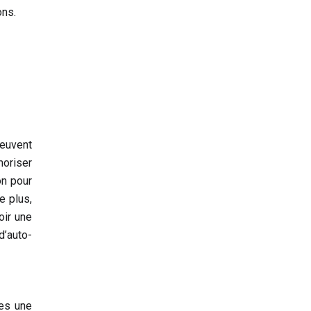
ons.
peuvent
moriser
on pour
e plus,
oir une
d’auto-
ses une