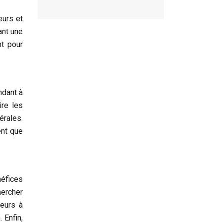
eurs et
ant une
nt pour
ndant à
ire les
érales.
ent que
éfices
hercher
ueurs à
 Enfin,