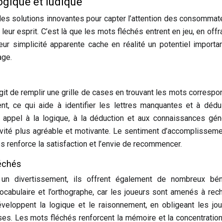
ogique et ludique
des solutions innovantes pour capter l’attention des consommat
ur esprit. C’est là que les mots fléchés entrent en jeu, en offr
ur simplicité apparente cache en réalité un potentiel importa
age.
agit de remplir une grille de cases en trouvant les mots correspo
t, ce qui aide à identifier les lettres manquantes et à dédu
nt appel à la logique, à la déduction et aux connaissances gén
activité plus agréable et motivante. Le sentiment d’accomplissem
és renforce la satisfaction et l’envie de recommencer.
échés
n divertissement, ils offrent également de nombreux bén
ocabulaire et l’orthographe, car les joueurs sont amenés à rec
éveloppent la logique et le raisonnement, en obligeant les jo
ses. Les mots fléchés renforcent la mémoire et la concentration.