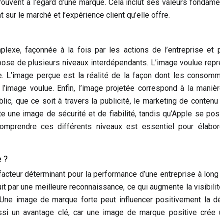
uvent à l’égard d’une marque. Cela inclut ses valeurs fondame
sur le marché et l’expérience client qu’elle offre.
exe, façonnée à la fois par les actions de l’entreprise et 
se de plusieurs niveaux interdépendants. L’image voulue rep
ue. L’image perçue est la réalité de la façon dont les consom
 l’image voulue. Enfin, l’image projetée correspond à la maniè
ic, que ce soit à travers la publicité, le marketing de contenu
te une image de sécurité et de fiabilité, tandis qu’Apple se pos
mprendre ces différents niveaux est essentiel pour élabor
e ?
acteur déterminant pour la performance d’une entreprise à long
par une meilleure reconnaissance, ce qui augmente la visibilit
 Une image de marque forte peut influencer positivement la d
aussi un avantage clé, car une image de marque positive crée 