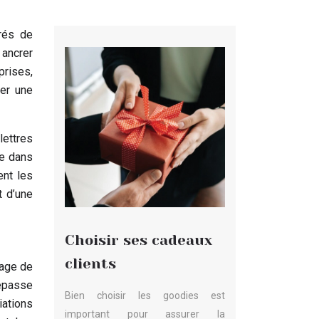
rés de
ancrer
prises,
ler une
lettres
ue dans
nt les
t d’une
Choisir ses cadeaux
clients
mage de
épasse
Bien choisir les goodies est
iations
important pour assurer la