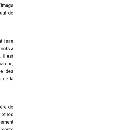
l’image
util de
t faire
 mots à
 Il est
marque,
le des
s de la
ière de
 et les
agement
léments