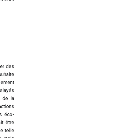
ner des
ouhaite
pement
relayés
s de la
actions
s éco-
it être
e telle