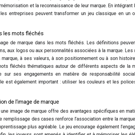
a mémorisation et la reconnaissance de leur marque. En intégrant 
les entreprises peuvent transformer un jeu classique en un o
s les mots fléchés
image de marque dans les mots fléchés. Les définitions peuven
ans, aux logos ou aux personnalités associées à la marque. Les
a marque, à ses valeurs, à son positionnement ou à son histoire.
ots fléchés thématiques autour de différents aspects de la 
re sur ses engagements en matière de responsabilité socia
lle est également important : utiliser les couleurs et les police
ion de l’image de marque
ir une image de marque offre des avantages spécifiques en mat
 remplissage des cases renforce l’association entre la marque
’apprentissage plus agréable. Le jeu encourage également l’eng
nfin, les joueurs sont amenés à identifier et à mémoriser les é